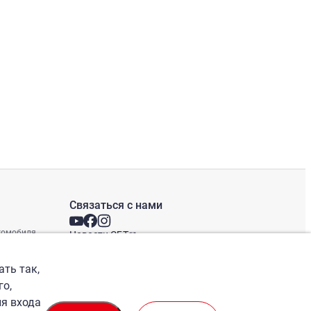
Связаться с нами
втомобиля
Новости СБТ
Новостная рассылка
Международные офисы
ать так,
го,
ля входа