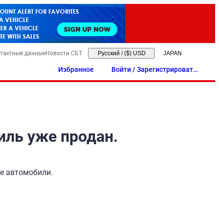
тактные данные
Новости СБТ
Русский
/
($) USD
Избранное
Войти / Зарегистрировать
ся
иль уже продан.
ые автомобили.