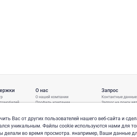
держки
О нас
Запрос
тр
О нашей компании
Контактные данные
втомобилей
Профиль компании
Запрос на поиск а
грамма защиты
Международные офисы
ениях
Политика КСО
ить Вас от других пользователей нашего веб-сайта и сдел
лся уникальным. Файлы cookie используются нами для то
вы делали во время просмотра. янапример, Ваши данные д