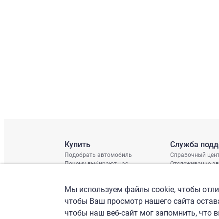
Купить
Служба под
Подобрать автомобиль
Справочный цен
Почему выбирают нас
Отслеживание а
Отзывы клиентов
Глобальная про
Отчет о поврежд
Мы используем файлы cookie, чтобы отлич
График доставки
Проверка шасси
чтобы Ваш просмотр нашего сайта остава
чтобы наш веб-сайт мог запомнить, что 