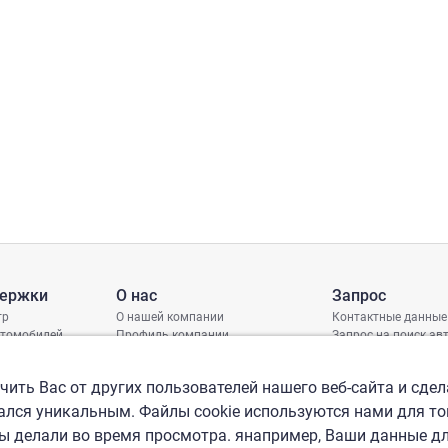
держки
О нас
Запрос
тр
О нашей компании
Контактные данные
втомобилей
Профиль компании
Запрос на поиск а
грамма защиты
Международные офисы
ениях
Политика КСО
ить Вас от других пользователей нашего веб-сайта и сдел
лся уникальным. Файлы cookie используются нами для то
вы делали во время просмотра. янапример, Ваши данные д