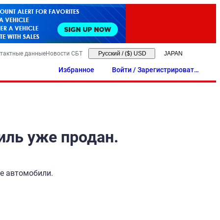
тактные данные
Новости СБТ
Русский
/
($) USD
Избранное
Войти / Зарегистрировать
ся
иль уже продан.
ые автомобили.