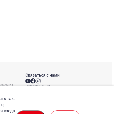
Связаться с нами
втомобиля
Новости СБТ
Новостная рассылка
Международные офисы
ать так,
го,
ля входа