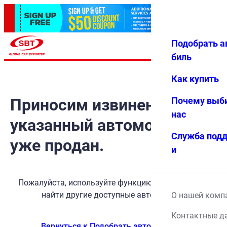
Подобрать а
Авториз
Избранн
Меню
ация
ое
биль
Как купить
Приносим извинения, но
Почему выб
нас
указанный автомобиль
Служба под
уже продан.
и
Пожалуйста, используйте функцию поиска, чтобы
найти другие доступные автомобили.
О нашей комп
Контактные д
Вернуться к Подобрать автомобиль