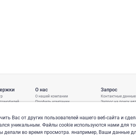
держки
О нас
Запрос
тр
О нашей компании
Контактные данные
втомобилей
Профиль компании
Запрос на поиск а
грамма защиты
Международные офисы
ениях
Политика КСО
ить Вас от других пользователей нашего веб-сайта и сдел
лся уникальным. Файлы cookie используются нами для то
вы делали во время просмотра. янапример, Ваши данные д