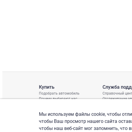
Купить
Служба под
Подобрать автомобиль
Справочный цен
Почему выбирают нас
Отслеживание а
Отзывы клиентов
Глобальная про
Отчет о поврежд
Мы используем файлы cookie, чтобы отлич
График доставки
Проверка шасси
чтобы Ваш просмотр нашего сайта остава
чтобы наш веб-сайт мог запомнить, что 