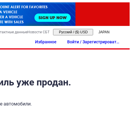
тактные данные
Новости СБТ
Русский
/
($) USD
Избранное
Войти / Зарегистрировать
ся
иль уже продан.
ые автомобили.