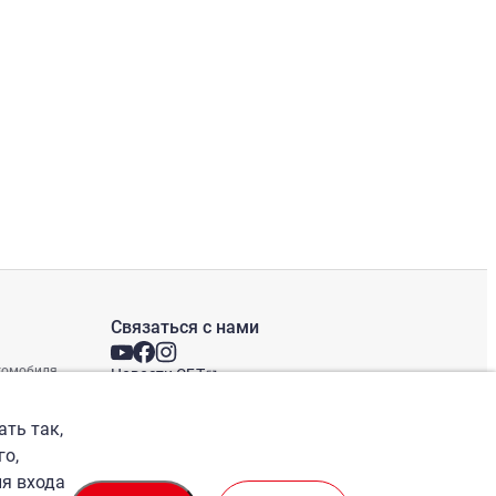
Связаться с нами
втомобиля
Новости СБТ
Новостная рассылка
Международные офисы
ать так,
го,
ля входа