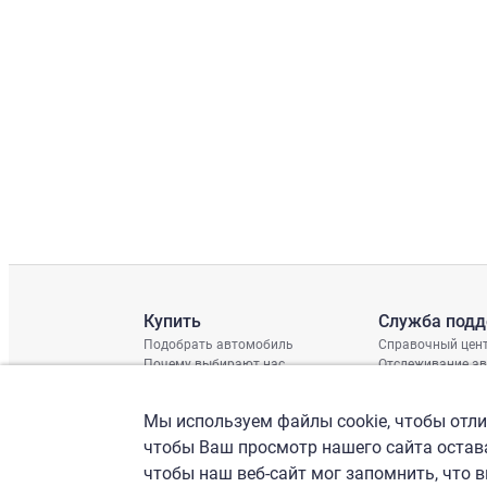
Купить
Служба под
Подобрать автомобиль
Справочный цен
Почему выбирают нас
Отслеживание а
Отзывы клиентов
Глобальная про
Отчет о поврежд
Мы используем файлы cookie, чтобы отлич
График доставки
Проверка шасси
чтобы Ваш просмотр нашего сайта остава
чтобы наш веб-сайт мог запомнить, что 