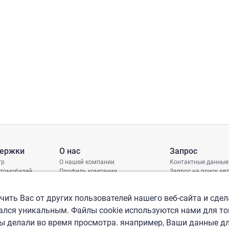
держки
О нас
Запрос
тр
О нашей компании
Контактные данные
втомобилей
Профиль компании
Запрос на поиск а
грамма защиты
Международные офисы
ениях
Политика КСО
ить Вас от других пользователей нашего веб-сайта и сдел
лся уникальным. Файлы cookie используются нами для то
вы делали во время просмотра. янапример, Ваши данные д