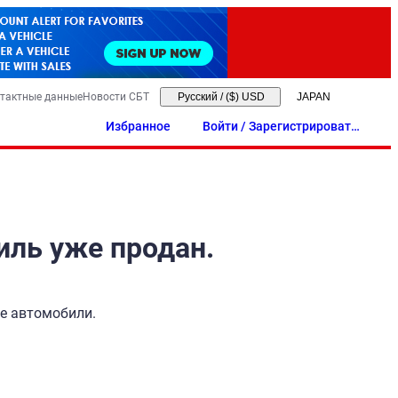
тактные данные
Новости СБТ
Русский
/
($) USD
Избранное
Войти / Зарегистрировать
ся
иль уже продан.
ые автомобили.