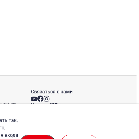
Связаться с нами
втомобиля
Новости СБТ
Новостная рассылка
Международные офисы
ать так,
го,
ля входа