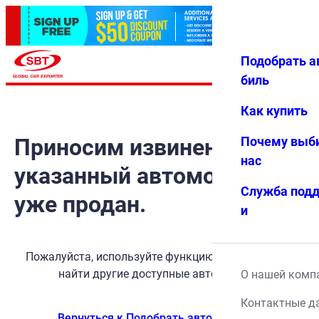
Подобрать а
Авториз
Избранн
Меню
ация
ое
биль
Как купить
Приносим извинения, но
Почему выб
нас
указанный автомобиль
Служба под
уже продан.
и
Пожалуйста, используйте функцию поиска, чтобы
найти другие доступные автомобили.
О нашей комп
Контактные д
Вернуться к Подобрать автомобиль