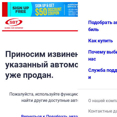
Подобрать а
Авториз
Избранн
Меню
ация
ое
биль
Как купить
Приносим извинения, но
Почему выб
нас
указанный автомобиль
Служба под
уже продан.
и
Пожалуйста, используйте функцию поиска, чтобы
найти другие доступные автомобили.
О нашей комп
Контактные д
Вернуться к Подобрать автомобиль