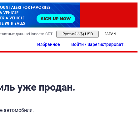
тактные данные
Новости СБТ
Русский
/
($) USD
Избранное
Войти / Зарегистрировать
ся
иль уже продан.
ые автомобили.