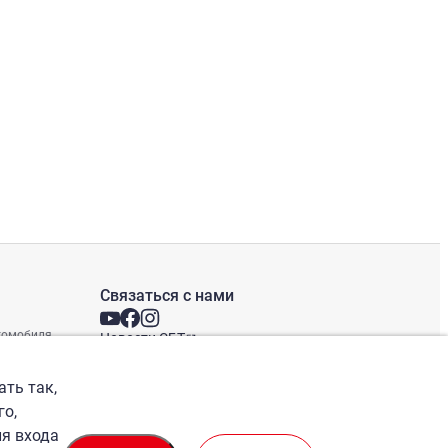
Связаться с нами
втомобиля
Новости СБТ
Новостная рассылка
Международные офисы
ать так,
го,
ля входа