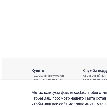
Купить
Служба под
Подобрать автомобиль
Справочный цен
Почему выбирают нас
Отслеживание а
Отзывы клиентов
Глобальная про
Отчет о поврежд
Мы используем файлы cookie, чтобы отлич
График доставки
Проверка шасси
чтобы Ваш просмотр нашего сайта остава
чтобы наш веб-сайт мог запомнить, что 