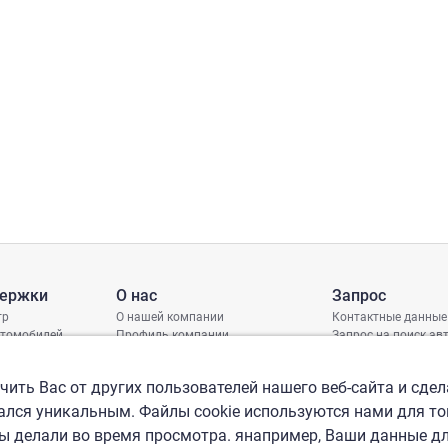
держки
О нас
Запрос
тр
О нашей компании
Контактные данные
втомобилей
Профиль компании
Запрос на поиск а
грамма защиты
Международные офисы
ениях
Политика КСО
ить Вас от других пользователей нашего веб-сайта и сдел
лся уникальным. Файлы cookie используются нами для то
вы делали во время просмотра. янапример, Ваши данные д