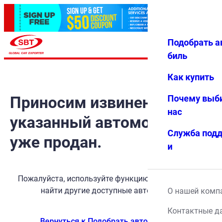
Подобрать а
Авториз
Избранн
Меню
ация
ое
биль
Как купить
Приносим извинения, но
Почему выб
нас
указанный автомобиль
Служба под
уже продан.
и
Пожалуйста, используйте функцию поиска, чтобы
найти другие доступные автомобили.
О нашей комп
Контактные д
Вернуться к Подобрать автомобиль