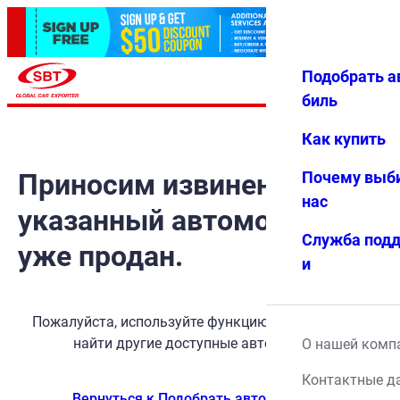
Подобрать а
Авториз
Избранн
Меню
ация
ое
биль
Как купить
Приносим извинения, но
Почему выб
нас
указанный автомобиль
Служба под
уже продан.
и
Пожалуйста, используйте функцию поиска, чтобы
найти другие доступные автомобили.
О нашей комп
Контактные д
Вернуться к Подобрать автомобиль