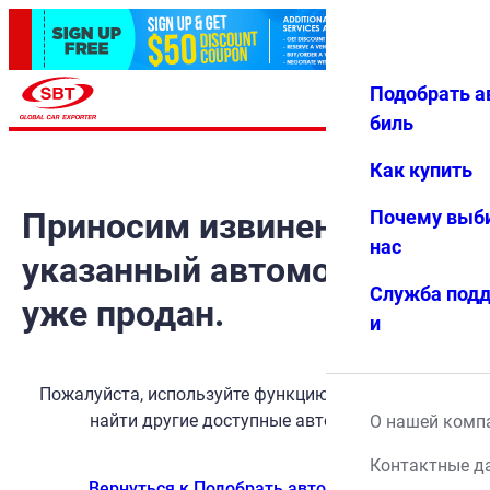
Подобрать а
Авториз
Избранн
Меню
ация
ое
биль
Как купить
Приносим извинения, но
Почему выб
нас
указанный автомобиль
Служба под
уже продан.
и
Пожалуйста, используйте функцию поиска, чтобы
найти другие доступные автомобили.
О нашей комп
Контактные д
Вернуться к Подобрать автомобиль