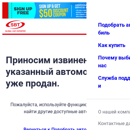
Подобрать а
Авториз
Избранн
Меню
ация
ое
биль
Как купить
Приносим извинения, но
Почему выб
нас
указанный автомобиль
Служба под
уже продан.
и
Пожалуйста, используйте функцию поиска, чтобы
найти другие доступные автомобили.
О нашей комп
Контактные д
Вернуться к Подобрать автомобиль