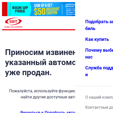
Подобрать а
Авториз
Избранн
Меню
ация
ое
биль
Как купить
Приносим извинения, но
Почему выб
нас
указанный автомобиль
Служба под
уже продан.
и
Пожалуйста, используйте функцию поиска, чтобы
найти другие доступные автомобили.
О нашей комп
Контактные д
Вернуться к Подобрать автомобиль