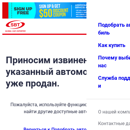
Подобрать а
Авториз
Избранн
Меню
ация
ое
биль
Как купить
Приносим извинения, но
Почему выб
нас
указанный автомобиль
Служба под
уже продан.
и
Пожалуйста, используйте функцию поиска, чтобы
найти другие доступные автомобили.
О нашей комп
Контактные д
Вернуться к Подобрать автомобиль