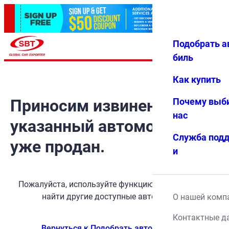
Подобрать а
Авториз
Избранн
Меню
ация
ое
биль
Как купить
Приносим извинения, но
Почему выб
нас
указанный автомобиль
Служба под
уже продан.
и
Пожалуйста, используйте функцию поиска, чтобы
найти другие доступные автомобили.
О нашей комп
Контактные д
Вернуться к Подобрать автомобиль