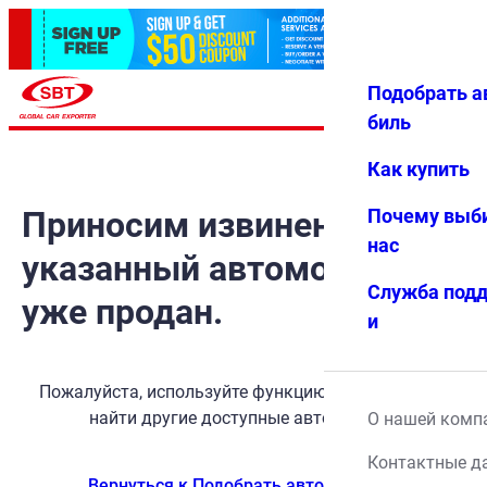
Подобрать а
Авториз
Избранн
Меню
ация
ое
биль
Как купить
Приносим извинения, но
Почему выб
нас
указанный автомобиль
Служба под
уже продан.
и
Пожалуйста, используйте функцию поиска, чтобы
найти другие доступные автомобили.
О нашей комп
Контактные д
Вернуться к Подобрать автомобиль