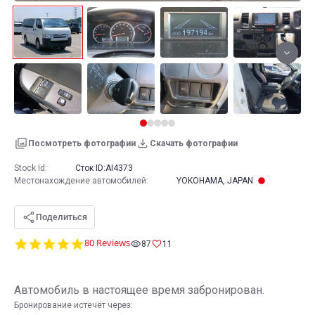
Посмотреть фотографии
Скачать фотографии
Stock Id:
Сток ID:
AI4373
Местонахождение автомобилей
:
YOKOHAMA, JAPAN
Поделиться
4.8
80 Reviews
87
11
star
rating
Автомобиль в настоящее время забронирован.
Бронирование истечёт через: