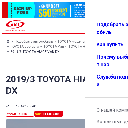
Подобрать 
Авториз
Избранн
Меню
ация
ое
обиль
Подобрать автомобиль
TOYOTA модельный ряд
Как купить
TOYOTA все авто
TOYOTA Van
TOYOTA HIACE VAN
2019/3 TOYOTA HIACE VAN DX
Почему выб
т нас
2019/3 TOYOTA HIACE VAN
Служба под
и
DX
CBF-TRH200V
2019
Van
О нашей комп
Контактные д