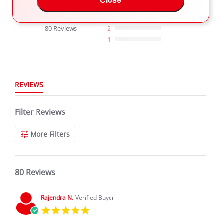
Close
4
4.8
3
star
80 Reviews
2
rating
1
REVIEWS
Filter Reviews
More Filters
80 Reviews
Rajendra N.
Verified Buyer
5.0
star