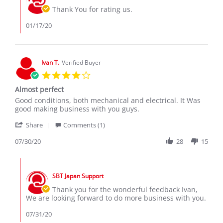
16
Owner
Thank You for rating us.
Jan
on
2020
Review
01/17/20
by
Christine
N.
on
Ivan T.
Verified Buyer
16
4.0
Jan
star
2020
Almost perfect
rating
Review
review
Good conditions, both mechanical and electrical. It Was
by
stating
good making business with you guys.
Ivan
Almost
'
T.
perfect
Share
Comments (1)
Share
on
Review
07/30/20
28
15
30
by
Jul
Ivan
2020
Comments
T.
by
on
SBT Japan Support
Store
30
Owner
Thank you for the wonderful feedback Ivan,
Jul
on
We are looking forward to do more business with you.
2020
Review
by
07/31/20
Ivan