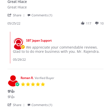
Great Hiace
rating
Review
review
Great Hiace
by
stating
'
Rajendra
Great
Share
Comments (1)
Share
N.
Hiace
Review
05/25/22
117
10
on
by
25
Rajendra
May
Comments
N.
2022
by
on
SBT Japan Support
Store
25
Owner
We appreciate your commendable reviews.
May
on
Glad to to do more business with you. Mr. Rajendra.
2022
Review
by
05/29/22
Rajendra
N.
on
25
Roman R.
Verified Buyer
May
5.0
2022
star
💯👍
rating
Review
review
💯👍
by
stating
'
Roman
💯
Share
Comments (1)
Share
R.
👍