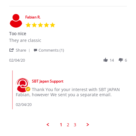
T.
on
30
Fabian R.
Jul
5.0
2020
star
Too nice
rating
Review
review
They are classic
by
stating
'
Fabian
Too
Share
Comments (1)
Share
R.
nice
Review
02/04/20
14
6
on
by
4
Fabian
Feb
Comments
R.
2020
by
on
SBT Japan Support
Store
4
Owner
Thank You for your interest with SBT JAPAN
Feb
on
Fabian, however We sent you a separate email.
2020
Review
by
02/04/20
Fabian
R.
on
4
1
2
3
Feb
2020