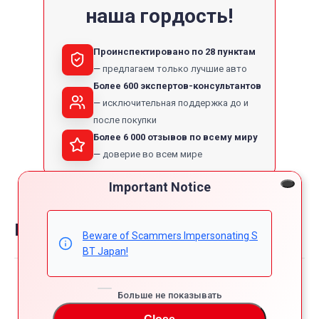
наша гордость!
Проинспектировано по 28 пунктам
предлагаем только лучшие авто
Более 600 экспертов-консультантов
исключительная поддержка до и
после покупки
Более 6 000 отзывов по всему миру
доверие во всем мире
Important Notice
Reviews on toyota hiace van
Beware of Scammers Impersonating S
BT Japan!
Powered by
Больше не показывать
4.8
5