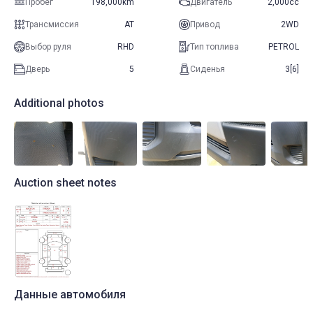
Пробег
198,000km
Двигатель
2,000cc
Трансмиссия
AT
Привод
2WD
Выбор руля
RHD
Тип топлива
PETROL
Дверь
5
Сиденья
3[6]
Additional photos
Auction sheet notes
Данные автомобиля