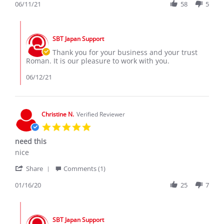
Review
06/11/21
58
5
on
by
11
Roman
Jun
Comments
R.
2021
by
on
SBT Japan Support
Store
11
Owner
Thank you for your business and your trust
Jun
on
Roman. It is our pleasure to work with you.
2021
Review
by
06/12/21
Roman
R.
on
11
Christine N.
Verified Reviewer
Jun
5.0
2021
star
need this
rating
Review
review
nice
by
stating
'
Christine
need
Share
Comments (1)
Share
N.
this
Review
01/16/20
25
7
on
by
16
Christine
Jan
Comments
N.
2020
by
on
SBT Japan Support
Store