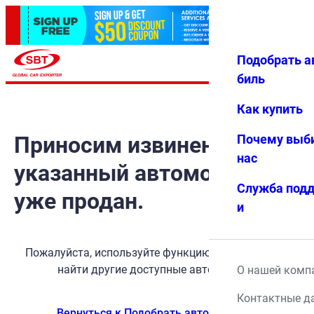
Подобрать а
Авториз
Избранн
Меню
ация
ое
биль
Как купить
Приносим извинения, но
Почему выб
нас
указанный автомобиль
Служба под
уже продан.
и
Пожалуйста, используйте функцию поиска, чтобы
найти другие доступные автомобили.
О нашей комп
Контактные д
Вернуться к Подобрать автомобиль