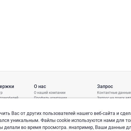
держки
О нас
Запрос
тр
О нашей компании
Контактные данные
втомобилей
Профиль компании
Запрос на поиск а
грамма защиты
Международные офисы
ениях
Политика КСО
ить Вас от других пользователей нашего веб-сайта и сдел
лся уникальным. Файлы cookie используются нами для то
вы делали во время просмотра. янапример, Ваши данные д