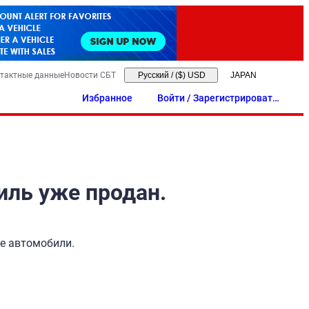
тактные данные
Новости СБТ
Русский
/
($) USD
Избранное
Войти / Зарегистрировать
ся
иль уже продан.
ые автомобили.