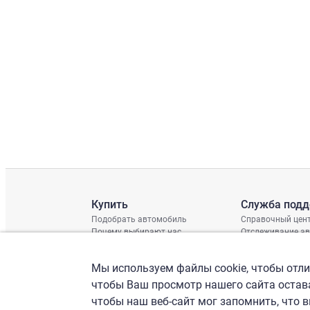
Купить
Служба под
Подобрать автомобиль
Справочный цен
Почему выбирают нас
Отслеживание а
Отзывы клиентов
Глобальная про
Отчет о поврежд
Мы используем файлы cookie, чтобы отлич
График доставки
Проверка шасси
чтобы Ваш просмотр нашего сайта остава
чтобы наш веб-сайт мог запомнить, что 