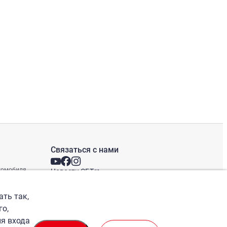
Связаться с нами
втомобиля
Новости СБТ
Новостная рассылка
Международные офисы
ать так,
го,
ля входа