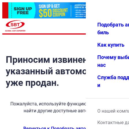
Подобрать а
Авториз
Избранн
Меню
ация
ое
биль
Как купить
Приносим извинения, но
Почему выб
нас
указанный автомобиль
Служба под
уже продан.
и
Пожалуйста, используйте функцию поиска, чтобы
найти другие доступные автомобили.
О нашей комп
Контактные д
Вернуться к Подобрать автомобиль