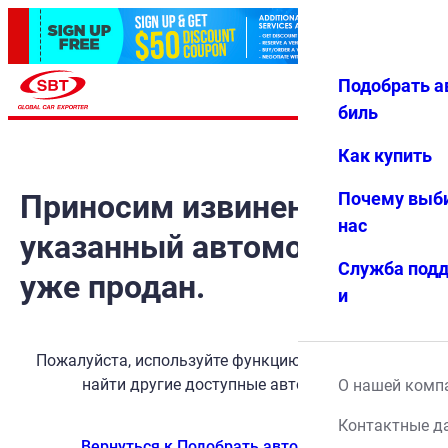
Подобрать а
Авториз
Избранн
Меню
ация
ое
биль
Как купить
Приносим извинения, но
Почему выб
нас
указанный автомобиль
Служба под
уже продан.
и
Пожалуйста, используйте функцию поиска, чтобы
найти другие доступные автомобили.
О нашей комп
Контактные д
Вернуться к Подобрать автомобиль