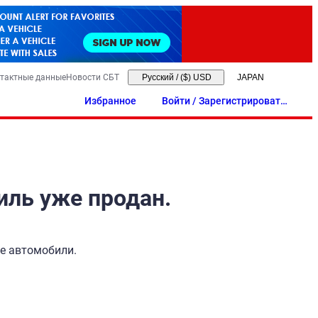
тактные данные
Новости СБТ
Русский
/
($) USD
Избранное
Войти / Зарегистрировать
ся
иль уже продан.
ые автомобили.