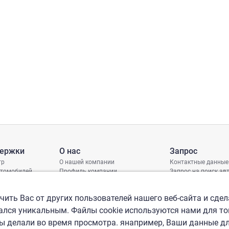
держки
О нас
Запрос
тр
О нашей компании
Контактные данные
втомобилей
Профиль компании
Запрос на поиск а
грамма защиты
Международные офисы
ениях
Политика КСО
ить Вас от других пользователей нашего веб-сайта и сдел
лся уникальным. Файлы cookie используются нами для то
вы делали во время просмотра. янапример, Ваши данные д