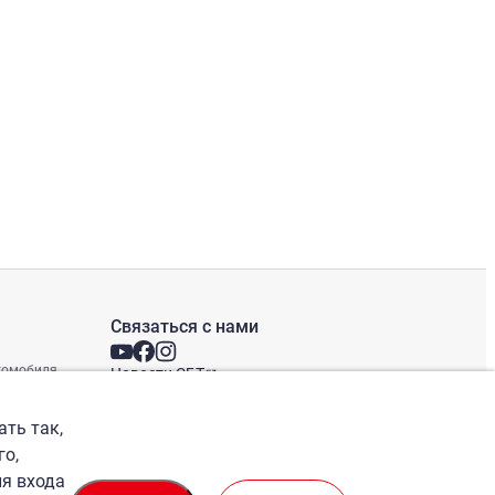
Связаться с нами
втомобиля
Новости СБТ
Новостная рассылка
Международные офисы
ать так,
го,
ля входа