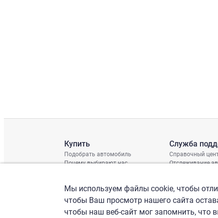
Купить
Служба под
Подобрать автомобиль
Справочный цен
Почему выбирают нас
Отслеживание а
Отзывы клиентов
Глобальная про
Отчет о поврежд
Мы используем файлы cookie, чтобы отлич
График доставки
Проверка шасси
чтобы Ваш просмотр нашего сайта остава
чтобы наш веб-сайт мог запомнить, что 