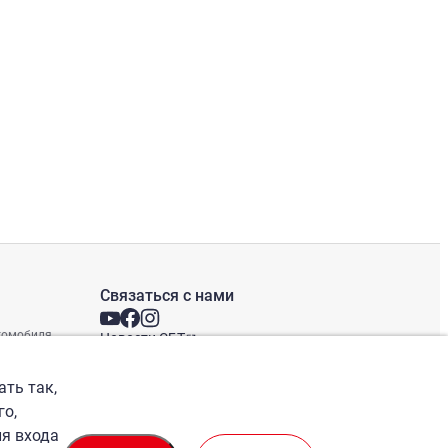
Связаться с нами
втомобиля
Новости СБТ
Новостная рассылка
Международные офисы
ать так,
го,
ля входа