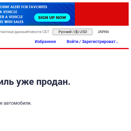
тактные данные
Новости СБТ
Русский
/
($) USD
Избранное
Войти / Зарегистрировать
ся
иль уже продан.
ые автомобили.