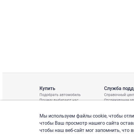
Купить
Служба под
Подобрать автомобиль
Справочный цен
Почему выбирают нас
Отслеживание а
Отзывы клиентов
Глобальная про
Отчет о поврежд
Мы используем файлы cookie, чтобы отлич
График доставки
Проверка шасси
чтобы Ваш просмотр нашего сайта остава
чтобы наш веб-сайт мог запомнить, что 