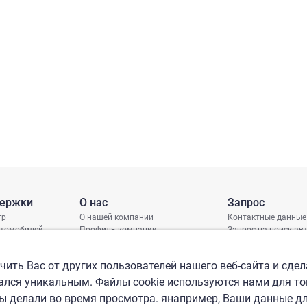
держки
О нас
Запрос
тр
О нашей компании
Контактные данные
втомобилей
Профиль компании
Запрос на поиск а
грамма защиты
Международные офисы
ениях
Политика КСО
ить Вас от других пользователей нашего веб-сайта и сдел
лся уникальным. Файлы cookie используются нами для то
вы делали во время просмотра. янапример, Ваши данные д