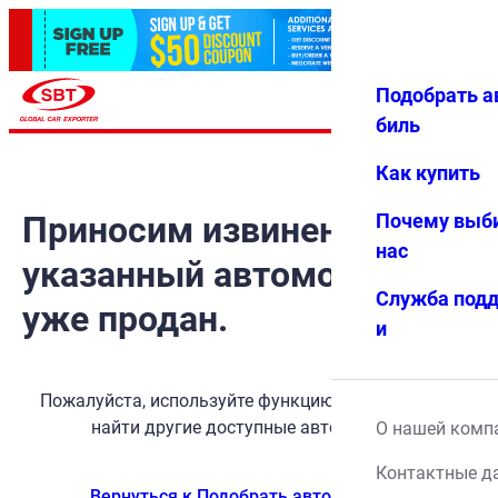
Подобрать а
Авториз
Избранн
Меню
ация
ое
биль
Как купить
Приносим извинения, но
Почему выб
нас
указанный автомобиль
Служба под
уже продан.
и
Пожалуйста, используйте функцию поиска, чтобы
найти другие доступные автомобили.
О нашей комп
Контактные д
Вернуться к Подобрать автомобиль