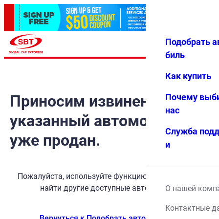
Подобрать а
Авториз
Избранн
Меню
ация
ое
биль
Как купить
Приносим извинения, но
Почему выб
нас
указанный автомобиль
Служба под
уже продан.
и
Пожалуйста, используйте функцию поиска, чтобы
найти другие доступные автомобили.
О нашей комп
Контактные д
Вернуться к Подобрать автомобиль