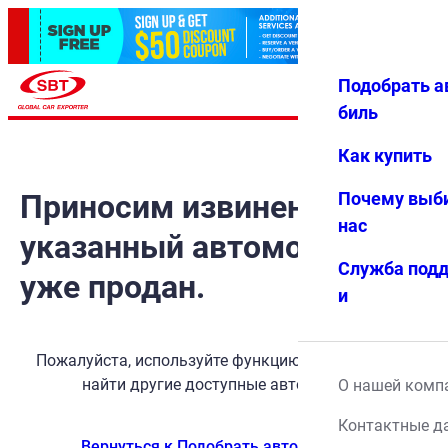
Подобрать а
Авториз
Избранн
Меню
ация
ое
биль
Как купить
Приносим извинения, но
Почему выб
нас
указанный автомобиль
Служба под
уже продан.
и
Пожалуйста, используйте функцию поиска, чтобы
найти другие доступные автомобили.
О нашей комп
Контактные д
Вернуться к Подобрать автомобиль