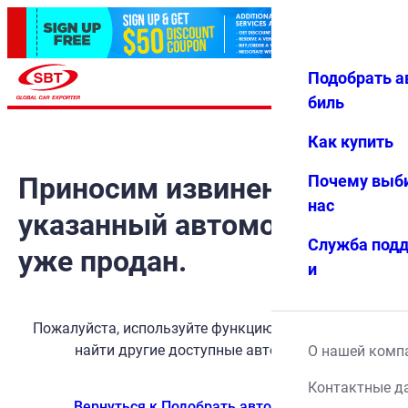
Подобрать а
Авториз
Избранн
Меню
ация
ое
биль
Как купить
Приносим извинения, но
Почему выб
нас
указанный автомобиль
Служба под
уже продан.
и
Пожалуйста, используйте функцию поиска, чтобы
найти другие доступные автомобили.
О нашей комп
Контактные д
Вернуться к Подобрать автомобиль