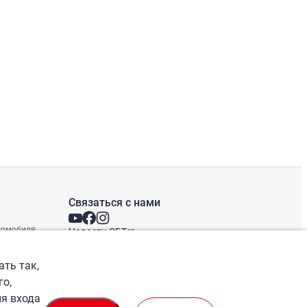
Связаться с нами
втомобиля
Новости СБТ
Новостная рассылка
Международные офисы
ать так,
го,
ля входа