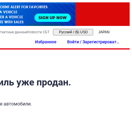
тактные данные
Новости СБТ
Русский
/
($) USD
Избранное
Войти / Зарегистрировать
ся
иль уже продан.
ые автомобили.