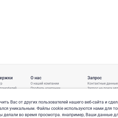
держки
О нас
Запрос
тр
О нашей компании
Контактные данные
втомобилей
Профиль компании
Запрос на поиск а
грамма защиты
Международные офисы
ениях
Политика КСО
ить Вас от других пользователей нашего веб-сайта и сдел
лся уникальным. Файлы cookie используются нами для то
вы делали во время просмотра. янапример, Ваши данные д