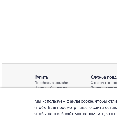
Купить
Служба под
Подобрать автомобиль
Справочный цен
Почему выбирают нас
Отслеживание а
Отзывы клиентов
Глобальная про
Отчет о поврежд
Мы используем файлы cookie, чтобы отлич
График доставки
Проверка шасси
чтобы Ваш просмотр нашего сайта остава
чтобы наш веб-сайт мог запомнить, что 