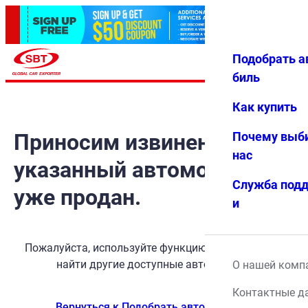
Подобрать а
Авториз
Избранн
Меню
ация
ое
биль
Как купить
Приносим извинения, но
Почему выб
нас
указанный автомобиль
Служба под
уже продан.
и
Пожалуйста, используйте функцию поиска, чтобы
найти другие доступные автомобили.
О нашей комп
Контактные д
Вернуться к Подобрать автомобиль