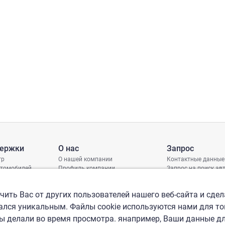
держки
О нас
Запрос
тр
О нашей компании
Контактные данные
втомобилей
Профиль компании
Запрос на поиск а
грамма защиты
Международные офисы
ениях
Политика КСО
ить Вас от других пользователей нашего веб-сайта и сдел
лся уникальным. Файлы cookie используются нами для то
вы делали во время просмотра. янапример, Ваши данные д