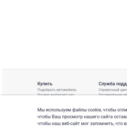
Купить
Служба под
Подобрать автомобиль
Справочный цен
Почему выбирают нас
Отслеживание а
Отзывы клиентов
Глобальная про
Отчет о поврежд
Мы используем файлы cookie, чтобы отлич
График доставки
Проверка шасси
чтобы Ваш просмотр нашего сайта остава
чтобы наш веб-сайт мог запомнить, что 