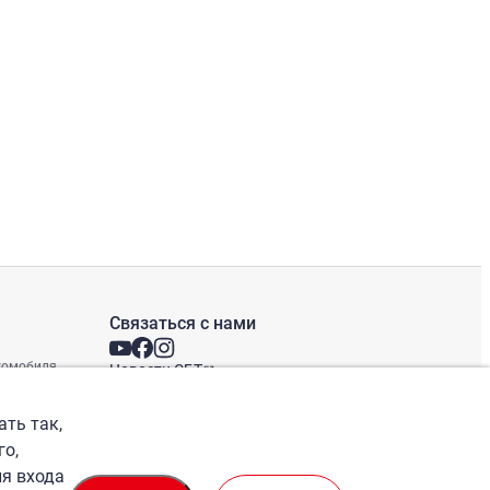
Связаться с нами
втомобиля
Новости СБТ
Новостная рассылка
Международные офисы
ать так,
го,
ля входа