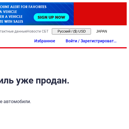
тактные данные
Новости СБТ
Русский
/
($) USD
Избранное
Войти / Зарегистрировать
ся
иль уже продан.
ые автомобили.