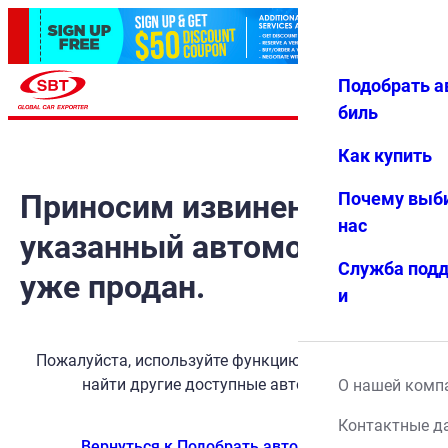
Подобрать а
Авториз
Избранн
Меню
ация
ое
биль
Как купить
Приносим извинения, но
Почему выб
нас
указанный автомобиль
Служба под
уже продан.
и
Пожалуйста, используйте функцию поиска, чтобы
найти другие доступные автомобили.
О нашей комп
Контактные д
Вернуться к Подобрать автомобиль