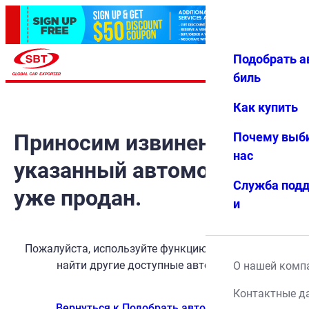
Подобрать а
Авториз
Избранн
Меню
ация
ое
биль
Как купить
Приносим извинения, но
Почему выб
нас
указанный автомобиль
Служба под
уже продан.
и
Пожалуйста, используйте функцию поиска, чтобы
найти другие доступные автомобили.
О нашей комп
Контактные д
Вернуться к Подобрать автомобиль