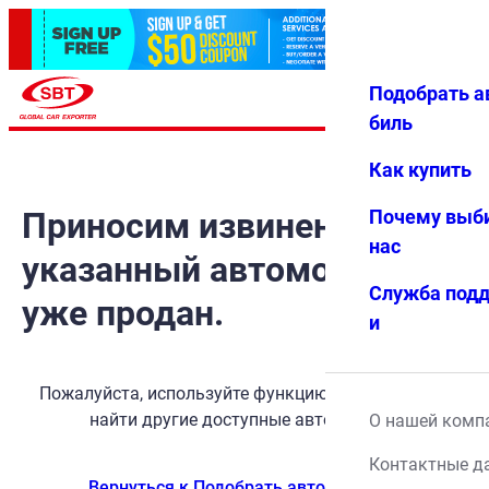
Подобрать а
Авториз
Избранн
Меню
ация
ое
биль
Как купить
Приносим извинения, но
Почему выб
нас
указанный автомобиль
Служба под
уже продан.
и
Пожалуйста, используйте функцию поиска, чтобы
найти другие доступные автомобили.
О нашей комп
Контактные д
Вернуться к Подобрать автомобиль