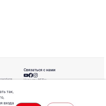
Связаться с нами
втомобиля
Новости СБТ
Новостная рассылка
Международные офисы
ать так,
го,
ля входа