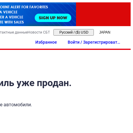
тактные данные
Новости СБТ
Русский
/
($) USD
Избранное
Войти / Зарегистрировать
ся
иль уже продан.
ые автомобили.