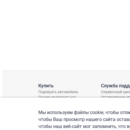
Купить
Служба под
Подобрать автомобиль
Справочный цен
Почему выбирают нас
Отслеживание а
Отзывы клиентов
Глобальная про
Отчет о поврежд
Мы используем файлы cookie, чтобы отлич
График доставки
Проверка шасси
чтобы Ваш просмотр нашего сайта остава
чтобы наш веб-сайт мог запомнить, что 