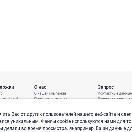
держки
О нас
Запрос
тр
О нашей компании
Контактные данные
втомобилей
Профиль компании
Запрос на поиск а
грамма защиты
Международные офисы
ениях
Политика КСО
ить Вас от других пользователей нашего веб-сайта и сдел
лся уникальным. Файлы cookie используются нами для то
вы делали во время просмотра. янапример, Ваши данные д