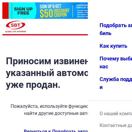
Подобрать а
Авториз
Избранн
Меню
ация
ое
биль
Как купить
Приносим извинения, но
Почему выб
нас
указанный автомобиль
Служба под
уже продан.
и
Пожалуйста, используйте функцию поиска, чтобы
найти другие доступные автомобили.
О нашей комп
Контактные д
Вернуться к Подобрать автомобиль