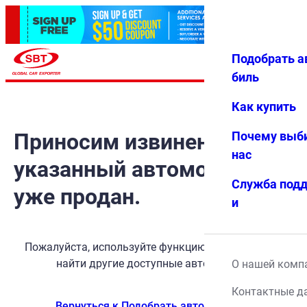
Подобрать а
Авториз
Избранн
Меню
ация
ое
биль
Как купить
Приносим извинения, но
Почему выб
нас
указанный автомобиль
Служба под
уже продан.
и
Пожалуйста, используйте функцию поиска, чтобы
найти другие доступные автомобили.
О нашей комп
Контактные д
Вернуться к Подобрать автомобиль