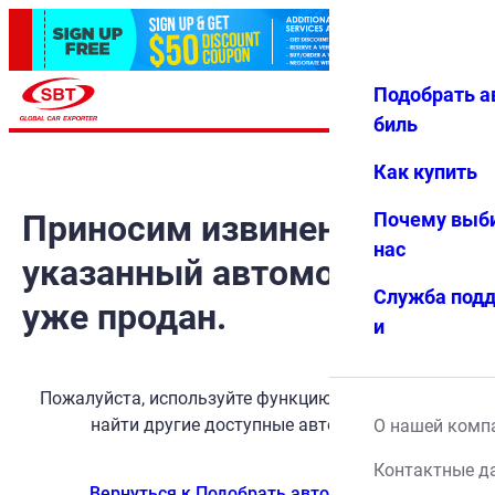
Подобрать а
Авториз
Избранн
Меню
ация
ое
биль
Как купить
Приносим извинения, но
Почему выб
нас
указанный автомобиль
Служба под
уже продан.
и
Пожалуйста, используйте функцию поиска, чтобы
найти другие доступные автомобили.
О нашей комп
Контактные д
Вернуться к Подобрать автомобиль