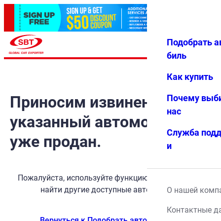
Подобрать а
Авториз
Избранн
Меню
ация
ое
биль
Как купить
Приносим извинения, но
Почему выб
нас
указанный автомобиль
Служба под
уже продан.
и
Пожалуйста, используйте функцию поиска, чтобы
найти другие доступные автомобили.
О нашей комп
Контактные д
Вернуться к Подобрать автомобиль