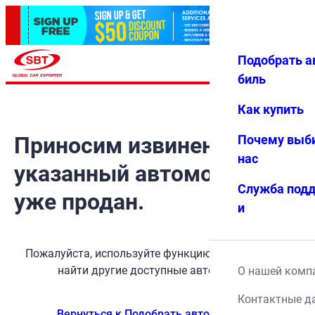
Подобрать а
Авториз
Избранн
Меню
ация
ое
биль
Как купить
Приносим извинения, но
Почему выб
нас
указанный автомобиль
Служба под
уже продан.
и
Пожалуйста, используйте функцию поиска, чтобы
найти другие доступные автомобили.
О нашей комп
Контактные д
Вернуться к Подобрать автомобиль