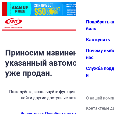
Подобрать а
Авториз
Избранн
Меню
ация
ое
биль
Как купить
Приносим извинения, но
Почему выб
нас
указанный автомобиль
Служба под
уже продан.
и
Пожалуйста, используйте функцию поиска, чтобы
найти другие доступные автомобили.
О нашей комп
Контактные д
Вернуться к Подобрать автомобиль