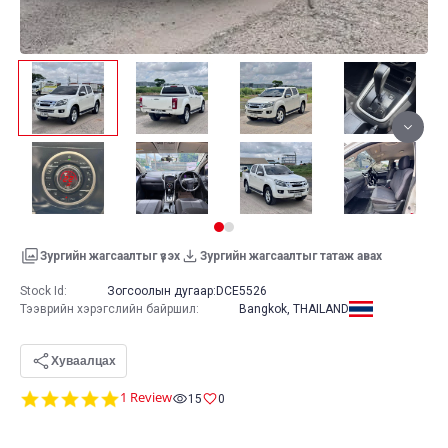
Зургийн жагсаалтыг үзэх
Зургийн жагсаалтыг татаж авах
Stock Id:
Зогсоолын дугаар:
DCE5526
Тээврийн хэрэгслийн байршил
:
Bangkok, THAILAND
Хуваалцах
5.0
1 Review
15
0
star
rating