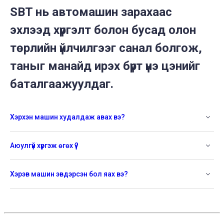
SBT нь автомашин зарахаас
эхлээд хүргэлт болон бусад олон
төрлийн үйлчилгээг санал болгож,
таныг манайд ирэх бүрт үнэ цэнийг
баталгаажуулдаг.
Хэрхэн машин худалдаж авах вэ?
Аюулгүй хүргэж өгөх үү?
Хэрэв машин эвдэрсэн бол яах вэ?