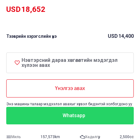
USD
18,652
USD
14,400
Тээврийн хэрэгслийн үнэ
Нэвтэрсний дараа хөнгөлөлтийн мэдэгдэл
хүлээн авах
Үнэлгээ авах
Энэ машины талаар мэдээлэл авахыг хүсвэл бидэнтэй холбогдоно уу
Whatsapp
Миль
157,573km
Хөдөлгүүр
2,500cc