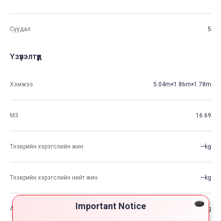
Суудал
5
Үзүүлэлтүүд
Хэмжээ
5.04m×1.86m×1.78m
М3
16.69
Тээврийн хэрэгслийн жин
—kg
Тээврийн хэрэгслийн нийт жин
—kg
Important Notice
Ачааны хамгийн өндөр хүчин чадал
—kg