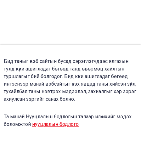
Бид таныг вэб сайтын бусад хэрэглэгчдээс ялгахын
тулд күүки ашигладаг бөгөөд танд өвөрмөц хайлтын
туршлагыг бий болгодог. Бид күүки ашигладаг бөгөөд
ингэснээр манай вэбсайтыг үзэх явцад таны хийсэн зүйл,
тухайлбал таны нэвтрэх мэдээлэл, захиалгыг хэр зэрэг
ахиулсан зэргийг санах болно.
Та манай Нууцлалын бодлогын талаар илүү ихийг мэдэх
боломжтой
нууцлалын бодлого
.