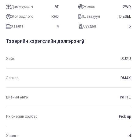
Дамжуулагч
AT
Жолоо
2WD
Жолоодлого
RHD
Шатахуун
DIESEL
Хаалга
4
Суудал
5
Тээврийн хэрэгслийн дэлгэрэнгүй
Хийх
ISUZU
Загвар
DMAX
Биеийн өнгө
WHITE
Их биеийн хэлбэр
Pick up
Хаалга
4