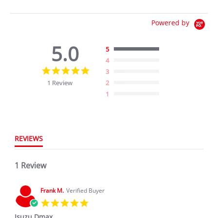
Powered by
5.0
5
4
5.0
3
star
1 Review
2
rating
1
REVIEWS
1 Review
Frank M.
Verified Buyer
5.0
star
Isuzu Dmax