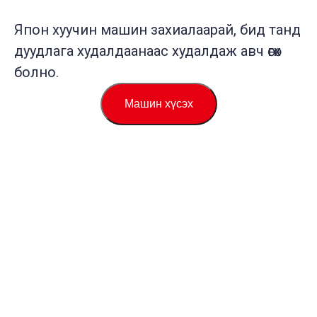
Япон хуучин машин захиалаарай, бид танд
дуудлага худалдаанаас худалдаж авч өгөх
болно.
Машин хүсэх