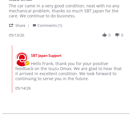
rating
Review
review
The car came in a very good condition, neat with no any
by
stating
mechanical problem, thanks so much SBT japan for the
Frank
Isuzu
care. We continue to do business.
M.
Dmax
'
on
Share
Comments (1)
Share
13
Review
05/13/26
0
0
May
by
2026
Frank
Comments
M.
by
on
SBT Japan Support
Store
13
Owner
Hello Frank, thank you for your positive
May
on
feedback on the Isuzu Dmax. We are glad to hear that
2026
Review
it arrived in excellent condition. We look forward to
by
continuing to serve you in the future.
Frank
M.
05/14/26
on
13
May
2026