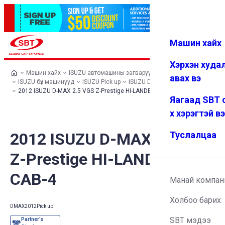
Машин хайх
Нэвтрэх
Дуртай
Цэс
Хэрхэн худа
Машин хайх
ISUZU автомашины загварууд
авах вэ
ISUZU бүх машинууд
ISUZU Pick up
ISUZU D-MAX
2012 ISUZU D-MAX 2.5 VGS Z-Prestige HI-LANDER CAB-4
Яагаад SBT 
х хэрэгтэй в
2012 ISUZU D-MAX 2.5 VGS
Туслалцаа
Z-Prestige HI-LANDER
CAB-4
Манай компан
Холбоо барих
DMAX
2012
Pick up
SBT мэдээ