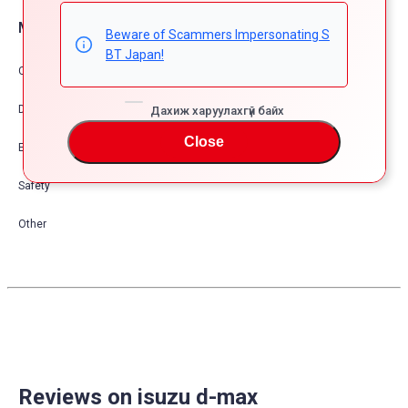
Машины тоноглол опшион
Beware of Scammers Impersonating S
BT Japan!
Comfort & Convenience
Dress Up
Дахиж харуулахгүй байх
Close
Exterior
Safety
Other
Reviews on isuzu d-max