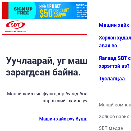
Машин хайх
Нэвтрэх
Дуртай
Цэс
Хэрхэн худа
авах вэ
Уучлаарай, уг машин
Яагаад SBT 
хэрэгтэй вэ?
зарагдсан байна.
Туслалцаа
Манай хайлтын функцээр бусад боломжит тээврийн
хэрэгслийг хайна уу.
Манай компа
Холбоо барих
Машин хайх руу буцах
SBT мэдээ