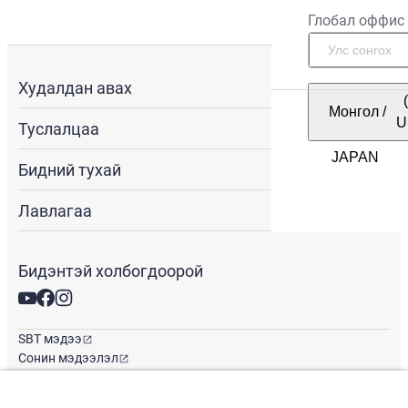
Глобал оффис
Худалдан авах
Монгол
/
U
Туслалцаа
Бидний тухай
Лавлагаа
Бидэнтэй холбогдоорой
SBT мэдээ
Сонин мэдээлэл
Глобал оффис