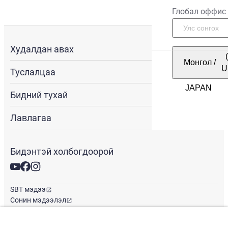
Глобал оффис
Худалдан авах
Монгол
/
U
Туслалцаа
Бидний тухай
Лавлагаа
Бидэнтэй холбогдоорой
SBT мэдээ
Сонин мэдээлэл
Глобал оффис