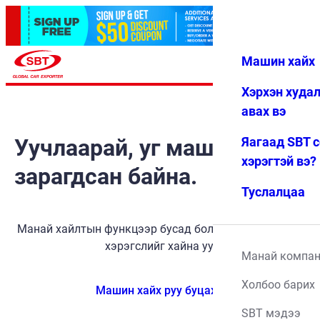
Машин хайх
Нэвтрэх
Дуртай
Цэс
Хэрхэн худа
авах вэ
Уучлаарай, уг машин
Яагаад SBT 
хэрэгтэй вэ?
зарагдсан байна.
Туслалцаа
Манай хайлтын функцээр бусад боломжит тээврийн
хэрэгслийг хайна уу.
Манай компа
Холбоо барих
Машин хайх руу буцах
SBT мэдээ