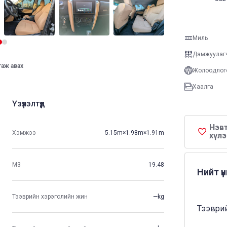
Миль
Дамжуулаг
таж авах
Жолоодлог
Хаалга
Үзүүлэлтүүд
Нэвт
Хэмжээ
5.15m×1.98m×1.91m
хүлэ
М3
19.48
Нийт ү
Тээврийн хэрэгслийн жин
—kg
Тээврий