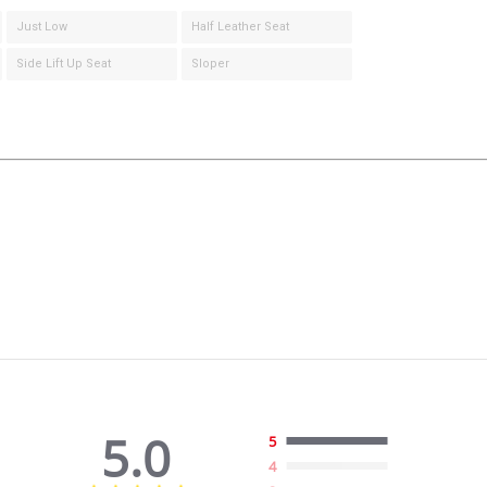
Just Low
Half Leather Seat
Side Lift Up Seat
Sloper
5.0
5
4