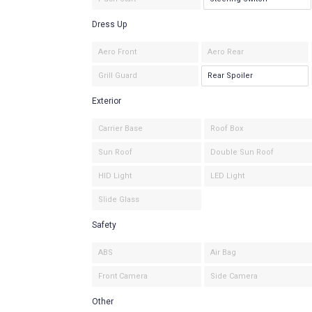
Dress Up
Aero Front
Aero Rear
Grill Guard
Rear Spoiler
Exterior
Carrier Base
Roof Box
Sun Roof
Double Sun Roof
HID Light
LED Light
Slide Glass
Safety
ABS
Air Bag
Front Camera
Side Camera
Other