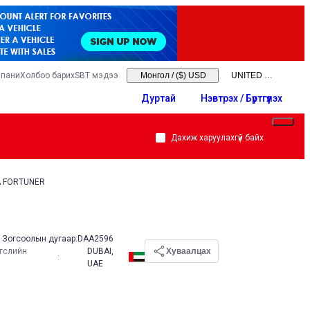
мпани
Холбоо барих
SBT мэдээ
Монгол
/
($) USD
Дуртай
Нэвтрэх / Бүртгүүлэх
Дахиж харуулахгүй байх
A FORTUNER
Зогсоолын дугаар:
DAA2596
эгслийн
DUBAI,
Хуваалцах
:
UAE