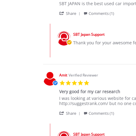
Review
review
SBT JAPAN is the best used car import
by
stating
'
James
Best
Share
Comments (1)
Share
M.
Japanese
Review
on
cars
Comments
by
24
by
James
Aug
SBT Japan Support
Store
M.
2020
Owner
Thank you for your awesome fe
on
on
24
Review
Aug
by
2020
James
M.
on
Amit
Verified Reviewer
24
5.0
Aug
star
2020
Very good for my car research
rating
Review
review
I was looking at various website for
by
stating
http://suggestrank.com/ but no one c
Amit
Very
'
on
good
Share
Comments (1)
Share
6
for
Review
Apr
my
Comments
by
2021
car
by
Amit
research
SBT Japan Support