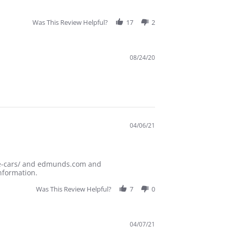
Was This Review Helpful?
17
2
08/24/20
04/06/21
are-cars/ and edmunds.com and
nformation.
Was This Review Helpful?
7
0
04/07/21