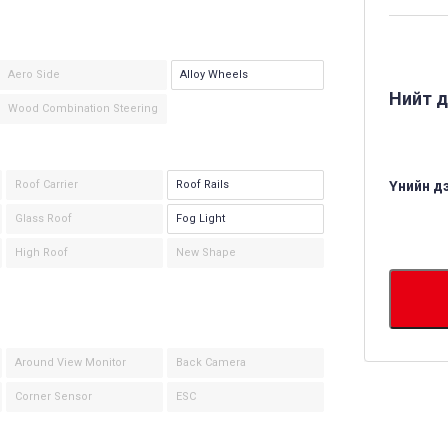
Aero Side
Alloy Wheels
Нийт д
Wood Combination Steering
Roof Carrier
Roof Rails
Үнийн д
Glass Roof
Fog Light
High Roof
New Shape
Around View Monitor
Back Camera
Corner Sensor
ESC