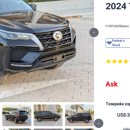
2024
FORTUNER
Sedan
Ask
Тээврийн хэр
USD
3
USD