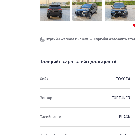
Зургийн жагсаалтыг үзэх
Зургийн жагсаалтыг та
Тээврийн хэрэгслийн дэлгэрэнгүй
Хийх
TOYOTA
Загвар
FORTUNER
Биеийн өнгө
BLACK