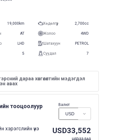
19,000km
Хөдөлгүүр
2,700cc
ч
AT
Жолоо
4WD
о
LHD
Шатахуун
PETROL
5
Суудал
7
эрсний дараа хөнгөлөлтийн мэдэгдэл
эн авах
Валют
нийн тооцоолуур
н хэрэгслийн үнэ
USD
33,552
USD
33,560