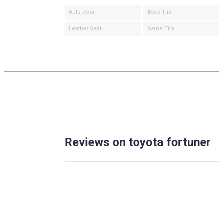
Auto Door
Back Tire
Leather Seat
Same Tire
Reviews on toyota fortuner