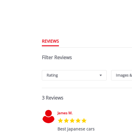
REVIEWS
Filter Reviews
Rating
Images &
3 Reviews
James M.
5.0
star
Best Japanese cars
rating