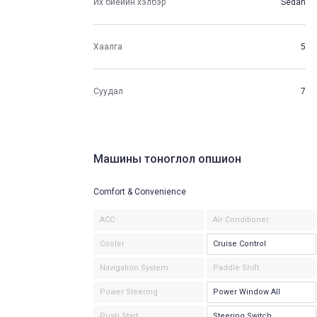
Их биеийн хэлбэр
Sedan
Хаалга
5
Суудал
7
Машины тоноглол опшион
Comfort & Convenience
ACC
Air Conditioner
Cooler
Cruise Control
Navigation System
Paddle Shift
Power Steering
Power Window All
Push Start
Steering Switch