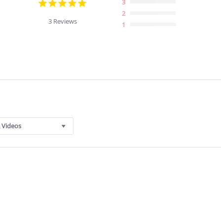
5.0
3
star
2
rating
3 Reviews
1
 Videos