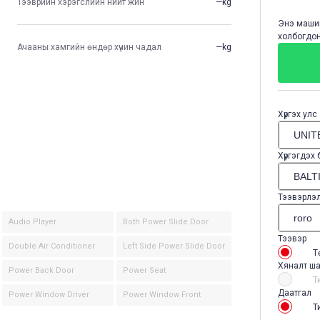
Тээврийн хэрэгслийн нийт жин
—kg
Энэ машин
холбогдон
Ачааны хамгийн өндөр хүчин чадал
—kg
Хүргэх улс
Хүргэгдэх
Тээвэрлэ
Audio Player
Both Power Slide Door
Тээвэр
Double Air Conditioner
Left Side Power Slide Door
Т
Хяналт ша
Power Back Door
Power Seat
Т
Даатгал
Power Window Driver
Power Window Front
Т