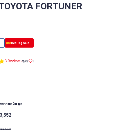
 TOYOTA FORTUNER
5.0
3 Reviews
3
1
star
rating
эгслийн үнэ
3,552
33,560