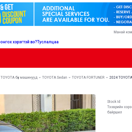
Манай ко
онгох хэрэгтэй вэ?
Туслалцаа
TOYOTA бүх машинууд
TOYOTA Sedan
TOYOTA FORTUNER
2024 TOYOT
Stock Id:
Тээврийн хэр
байршил