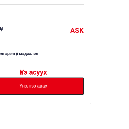
үн
ASK
элгэрэнгүй мэдээлэл
Үнэ асуух
Үнэлгээ авах