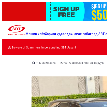
Машин хайх
Хэрхэн худалдаж авах вэ
Яагаад SBT с
Beware of Scammers Impersonating SBT Japan!
Машин хайх
TOYOTA автомашины загварууд