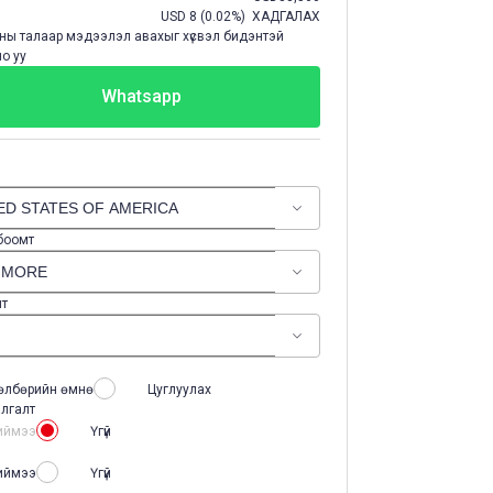
USD
8
(
0.02%
) ХАДГАЛАХ
ы талаар мэдээлэл авахыг хүсвэл бидэнтэй
о уу
Whatsapp
 боомт
лт
өлбөрийн өмнө
Цуглуулах
лгалт
иймээ
Үгүй
иймээ
Үгүй