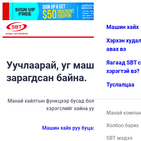
Машин хайх
Нэвтрэх
Дуртай
Цэс
Хэрхэн худа
авах вэ
Уучлаарай, уг машин
Яагаад SBT 
хэрэгтэй вэ?
зарагдсан байна.
Туслалцаа
Манай хайлтын функцээр бусад боломжит тээврийн
хэрэгслийг хайна уу.
Манай компа
Холбоо барих
Машин хайх руу буцах
SBT мэдээ