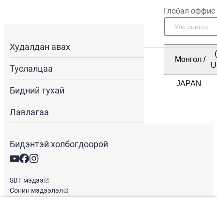
Глобал оффис
Худалдан авах
Монгол
/
U
Туслалцаа
Бидний тухай
Лавлагаа
Бидэнтэй холбогдоорой
SBT мэдээ
Сонин мэдээлэл
Глобал оффис