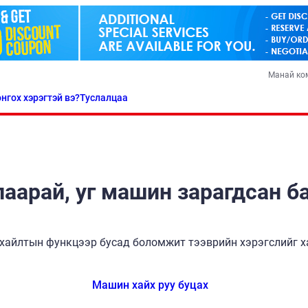
Манай ко
нгох хэрэгтэй вэ?
Туслалцаа
аарай, уг машин зарагдсан б
хайлтын функцээр бусад боломжит тээврийн хэрэгслийг ха
Машин хайх руу буцах