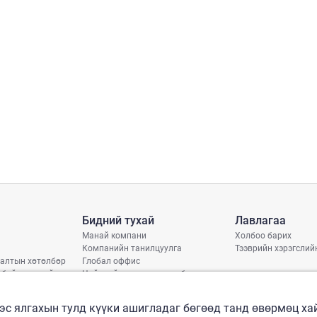
Бидний тухай
Лавлагаа
Манай компани
Холбоо барих
Компанийн танилцуулга
Тээврийн хэрэгслий
алтын хөтөлбөр
Глобал оффис
 байдлын тайлан
Нийгмийн хариуцлагын бодлого
арь
рлэлтийн хуваарь
эс ялгахын тулд күүки ашигладаг бөгөөд танд өвөрмөц х