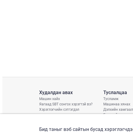
Худалдан авах
Туслалцаа
Машин хайх
Тусламж
Яагаад SBT сонгох хэрэгтэй вэ?
Машинаа хянах
Хэрэглэгчийн сэтгэгдэл
Дэлхийн хамгаал
Гэмтлийн нөхцөл
Хүргэлтийн хува
Дараагийн тээвэ
Бид таныг вэб сайтын бусад хэрэглэгчдэ