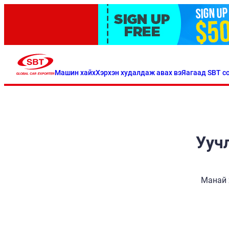
Машин хайх
Хэрхэн худалдаж авах вэ
Яагаад SBT со
Уучл
Манай 