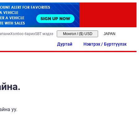
мпани
Холбоо барих
SBT мэдээ
Монгол
/
($) USD
Дуртай
Нэвтрэх / Бүртгүүлэх
айна.
йна уу.