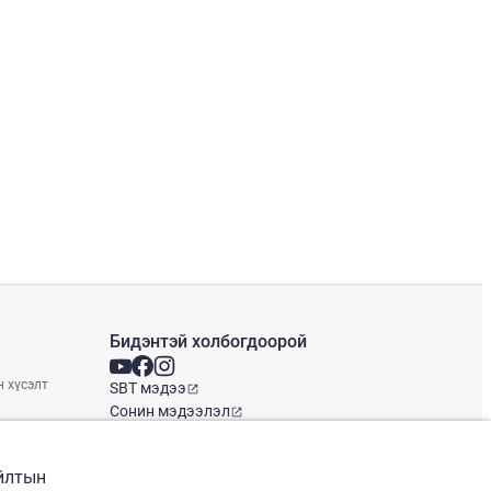
Бидэнтэй холбогдоорой
н хүсэлт
SBT мэдээ
Сонин мэдээлэл
Глобал оффис
айлтын