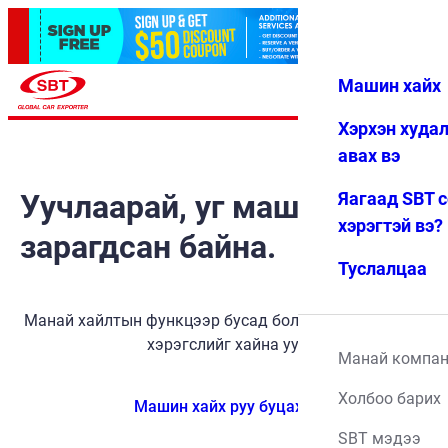
Машин хайх
Нэвтрэх
Дуртай
Цэс
Хэрхэн худа
авах вэ
Уучлаарай, уг машин
Яагаад SBT 
хэрэгтэй вэ?
зарагдсан байна.
Туслалцаа
Манай хайлтын функцээр бусад боломжит тээврийн
хэрэгслийг хайна уу.
Манай компа
Холбоо барих
Машин хайх руу буцах
SBT мэдээ