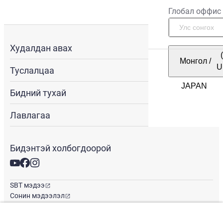
Глобал оффис
Худалдан авах
Монгол
/
U
Туслалцаа
Бидний тухай
Лавлагаа
Бидэнтэй холбогдоорой
SBT мэдээ
Сонин мэдээлэл
Глобал оффис