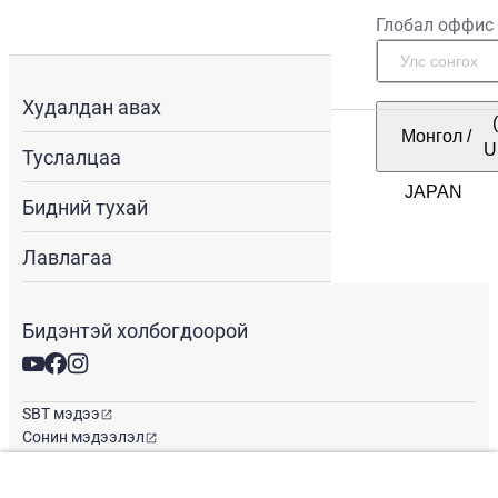
Глобал оффис
Худалдан авах
Монгол
/
U
Туслалцаа
Бидний тухай
Лавлагаа
Бидэнтэй холбогдоорой
SBT мэдээ
Сонин мэдээлэл
Глобал оффис