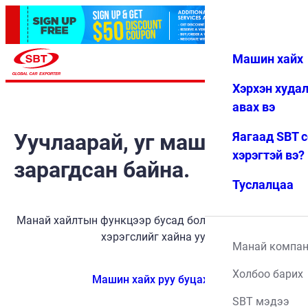
Машин хайх
Нэвтрэх
Дуртай
Цэс
Хэрхэн худа
авах вэ
Уучлаарай, уг машин
Яагаад SBT 
хэрэгтэй вэ?
зарагдсан байна.
Туслалцаа
Манай хайлтын функцээр бусад боломжит тээврийн
хэрэгслийг хайна уу.
Манай компа
Холбоо барих
Машин хайх руу буцах
SBT мэдээ