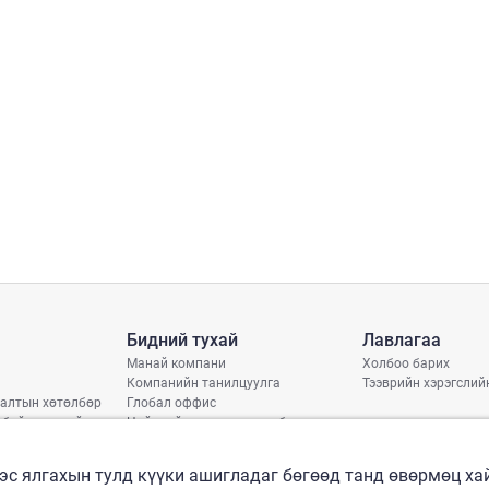
Бидний тухай
Лавлагаа
Манай компани
Холбоо барих
Компанийн танилцуулга
Тээврийн хэрэгслий
алтын хөтөлбөр
Глобал оффис
 байдлын тайлан
Нийгмийн хариуцлагын бодлого
арь
рлэлтийн хуваарь
эс ялгахын тулд күүки ашигладаг бөгөөд танд өвөрмөц х