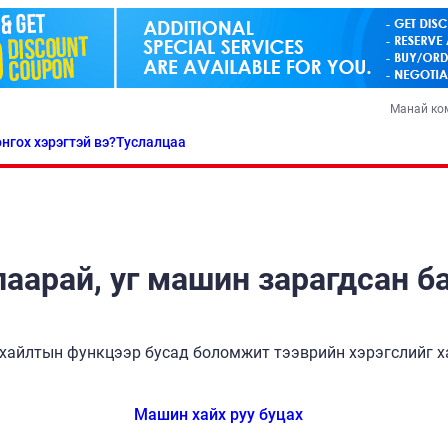
Манай ко
нгох хэрэгтэй вэ?
Туслалцаа
аарай, уг машин зарагдсан б
хайлтын функцээр бусад боломжит тээврийн хэрэгслийг ха
Машин хайх руу буцах