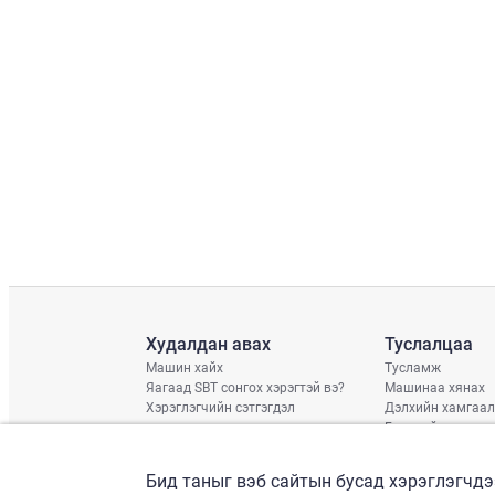
Худалдан авах
Туслалцаа
Машин хайх
Тусламж
Яагаад SBT сонгох хэрэгтэй вэ?
Машинаа хянах
Хэрэглэгчийн сэтгэгдэл
Дэлхийн хамгаал
Гэмтлийн нөхцөл
Хүргэлтийн хува
Дараагийн тээвэ
Бид таныг вэб сайтын бусад хэрэглэгчдэ