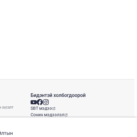
Бидэнтэй холбогдоорой
н хүсэлт
SBT мэдээ
Сонин мэдээлэл
Глобал оффис
айлтын