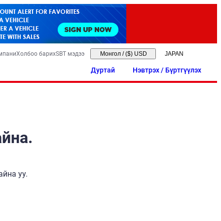
мпани
Холбоо барих
SBT мэдээ
Монгол
/
($) USD
Дуртай
Нэвтрэх / Бүртгүүлэх
айна.
йна уу.