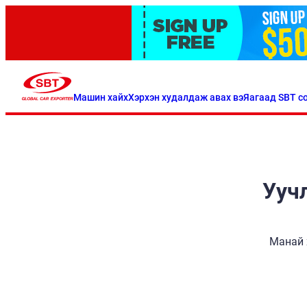
Машин хайх
Хэрхэн худалдаж авах вэ
Яагаад SBT со
Уучл
Манай 