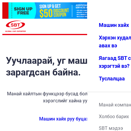
Машин хайх
Нэвтрэх
Дуртай
Цэс
Хэрхэн худа
авах вэ
Уучлаарай, уг машин
Яагаад SBT 
хэрэгтэй вэ?
зарагдсан байна.
Туслалцаа
Манай хайлтын функцээр бусад боломжит тээврийн
хэрэгслийг хайна уу.
Манай компа
Холбоо барих
Машин хайх руу буцах
SBT мэдээ