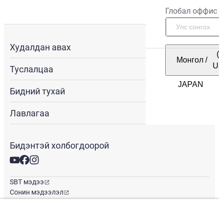
Глобал оффис
Худалдан авах
Монгол
/
U
Туслалцаа
Бидний тухай
Лавлагаа
Бидэнтэй холбогдоорой
SBT мэдээ
Сонин мэдээлэл
Глобал оффис